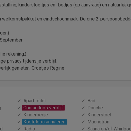
stalling, kinderstoeltjes en -bedjes (op aanvraag) en natuurlijk g
- en welkomstpakket en eindschoonmaak. De drie 2-persoonsbedde
ngen)
5 September
lie rekening.)
privacy tijdens je verblijf.
rlijk genieten. Groetjes Regine
Apart toilet
Bad
g
Contactloos verblijf
Douche
Kinderbedje
Kinderstoel
Kosteloos annuleren
Magnetron
id
Radio
Sauna en/of Whirlpoo