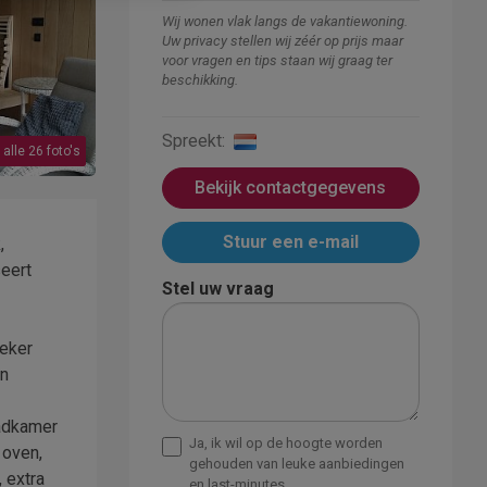
Wij wonen vlak langs de vakantiewoning.
Uw privacy stellen wij zéér op prijs maar
voor vragen en tips staan wij graag ter
beschikking.
Spreekt:
 alle 26 foto's
Bekijk contactgegevens
Stuur een e-mail
,
seert
Stel uw vraag
zeker
en
badkamer
Ja, ik wil op de hoogte worden
 oven,
gehouden van leuke aanbiedingen
 extra
en last-minutes.