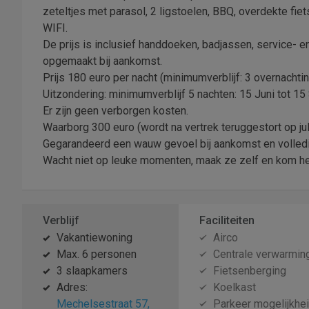
zeteltjes met parasol, 2 ligstoelen, BBQ, overdekte fiets
WIFI.
De prijs is inclusief handdoeken, badjassen, service
opgemaakt bij aankomst.
Prijs 180 euro per nacht (minimumverblijf: 3 overnachti
Uitzondering: minimumverblijf 5 nachten: 15 Juni tot 1
Er zijn geen verborgen kosten.
Waarborg 300 euro (wordt na vertrek teruggestort op jul
Gegarandeerd een wauw gevoel bij aankomst en volledige 
Wacht niet op leuke momenten, maak ze zelf en kom hee
Verblijf
Faciliteiten
Vakantiewoning
Airco
Max. 6 personen
Centrale verwarmin
3 slaapkamers
Fietsenberging
Adres:
Koelkast
Mechelsestraat 57,
Parkeer mogelijkhe