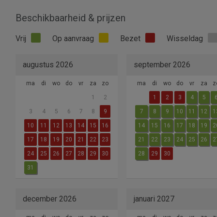
Beschikbaarheid & prijzen
Vrij
Op aanvraag
Bezet
Wisseldag
augustus 2026
september 2026
ma
di
wo
do
vr
za
zo
ma
di
wo
do
vr
za
z
1
2
1
2
3
4
5
3
4
5
6
7
8
9
7
8
9
10
11
12
1
10
11
12
13
14
15
16
14
15
16
17
18
19
2
17
18
19
20
21
22
23
21
22
23
24
25
26
2
24
25
26
27
28
29
30
28
29
30
31
december 2026
januari 2027