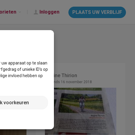
orieten
Inloggen
PLAATS UW VERBLIJF
r uw apparaat op te slaan
fgedrag of unieke ID's op
Regine Thirion
lige invloed hebben op
Lid sinds 16 november 2018
jk voorkeuren