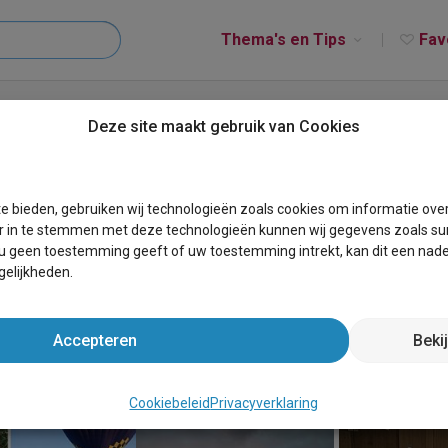
Thema's en Tips
Fav
,privé wellness,6p,airco, Haspengouw
Deze site maakt gebruik van Cookies
 wellness,6p,airco, Haspengouw
e bieden, gebruiken wij technologieën zoals cookies om informatie ove
r in te stemmen met deze technologieën kunnen wij gegevens zoals sur
 u geen toestemming geeft of uw toestemming intrekt, kan dit een nade
elijkheden.
Accepteren
Beki
Cookiebeleid
Privacyverklaring