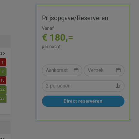
Prijsopgave/Reserveren
Vanaf
€ 180,=
per nacht
zo
1
8
15
22
29
Direct reserveren