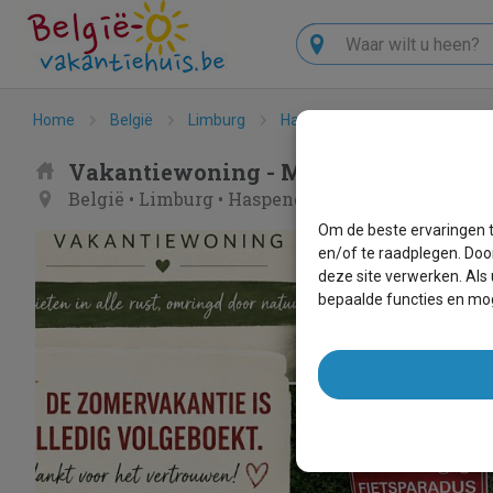
Zoeken
Home
België
Limburg
Haspengouw
Mierzicht,5*
Vakantiewoning - Mierzicht,5*,privé
België
•
Limburg
•
Haspengouw
Om de beste ervaringen t
en/of te raadplegen. Doo
deze site verwerken. Als
bepaalde functies en mog