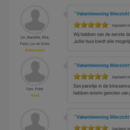
"
Vakantiewoning Mierzicht
Geplaatst in
Wij hebben van de eerste da
Lin, Mariette, Rita,
Jullie huis biedt alle mog
Fons, Luc en Dries
Antwerpen
"
Vakantiewoning Mierzicht
Geplaatst in
Een pareltje in de bloesems
Fam. Polet
hebben enorm genoten van j
Gent
"
Vakantiewoning Mierzicht
Geplaatst in