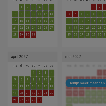
ma
di
wo
do
vr
za
zo
ma
di
wo
do
vr
za
z
1
2
3
4
5
6
1
2
7
8
9
10
11
12
13
4
5
6
7
8
9
1
14
15
16
17
18
19
20
11
12
13
14
15
16
1
21
22
23
24
25
26
27
18
19
20
21
22
23
2
28
29
30
31
25
26
27
28
29
30
3
april 2027
mei 2027
ma
di
wo
do
vr
za
zo
ma
di
wo
do
vr
za
z
1
2
3
4
1
5
6
7
8
9
10
11
3
4
5
6
7
8
Bekijk meer maanden
12
13
14
15
16
17
18
10
11
12
13
14
15
1
19
20
21
22
23
24
25
17
18
19
20
21
22
2
26
27
28
29
30
24
25
26
27
28
29
3