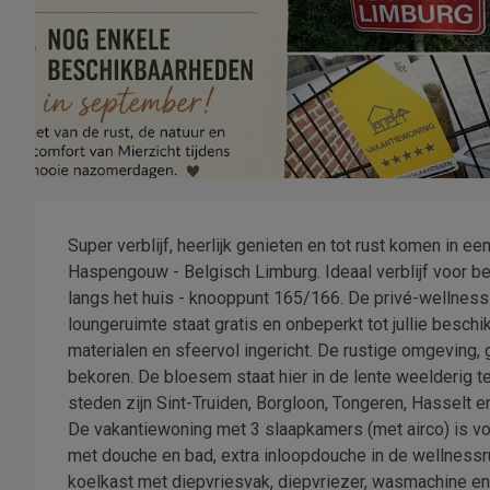
Super verblijf, heerlijk genieten en tot rust komen in 
Haspengouw - Belgisch Limburg. Ideaal verblijf voor b
langs het huis - knooppunt 165/166. De privé-wellness
loungeruimte staat gratis en onbeperkt tot jullie besch
materialen en sfeervol ingericht. De rustige omgeving,
bekoren. De bloesem staat hier in de lente weelderig te
steden zijn Sint-Truiden, Borgloon, Tongeren, Hasselt e
De vakantiewoning met 3 slaapkamers (met airco) is voo
met douche en bad, extra inloopdouche in de wellnessr
koelkast met diepvriesvak, diepvriezer, wasmachine en 