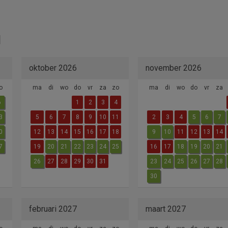
oktober 2026
november 2026
o
ma
di
wo
do
vr
za
zo
ma
di
wo
do
vr
za
6
1
2
3
4
3
5
6
7
8
9
10
11
2
3
4
5
6
7
0
12
13
14
15
16
17
18
9
10
11
12
13
14
7
19
20
21
22
23
24
25
16
17
18
19
20
21
26
27
28
29
30
31
23
24
25
26
27
28
30
februari 2027
maart 2027