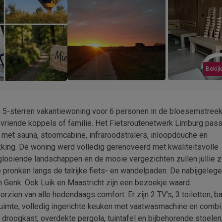
Bekijk
een 5-sterren vakantiewoning voor 6 personen in de bloesemstreek
evriende koppels of familie. Het Fietsroutenetwerk Limburg pas
 met sauna, stoomcabine, infraroodstralers, inloopdouche en
ikking. De woning werd volledig gerenoveerd met kwaliteitsvolle
 glooiende landschappen en de mooie vergezichten zullen jullie 
 pronken langs de talrijke fiets- en wandelpaden. De nabijgeleg
n Genk. Ook Luik en Maastricht zijn een bezoekje waard.
rzien van alle hedendaags comfort. Er zijn 2 TV's, 3 toiletten, 
uimte, volledig ingerichte keuken met vaatwasmachine en combi
droogkast, overdekte pergola, tuintafel en bijbehorende stoelen,