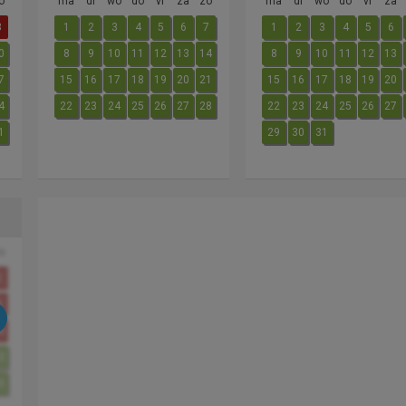
o
ma
di
wo
do
vr
za
zo
ma
di
wo
do
vr
za
3
1
2
3
4
5
6
7
1
2
3
4
5
6
0
8
9
10
11
12
13
14
8
9
10
11
12
13
7
15
16
17
18
19
20
21
15
16
17
18
19
20
4
22
23
24
25
26
27
28
22
23
24
25
26
27
1
29
30
31
o
2
9
6
3
0