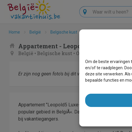
Zoeken
Home
België
Belgische kust
Oostende
Leopold5
Appartement - Leopold5 Luxe-Design
België
•
Belgische kust
•
Oostende
Om de beste ervaringen t
en/of te raadplegen. Doo
Er zijn nog geen foto's bij dit verblijf.
deze site verwerken. Als
bepaalde functies en mog
Appartement "Leopold5 Luxe-Design Apartment" is gele
populair gebied in BelgiÃ«. Dankzij de ligging en faci
bij vakantiegangers.