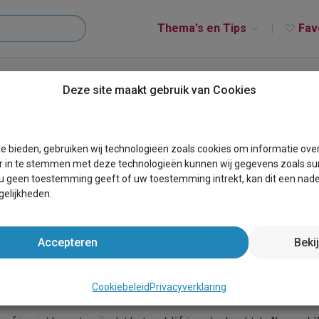
Thema's en Tips
Fav
 Luxe-Design Apartment
Deze site maakt gebruik van Cookies
 Apartment
e bieden, gebruiken wij technologieën zoals cookies om informatie ove
r in te stemmen met deze technologieën kunnen wij gegevens zoals sur
 u geen toestemming geeft of uw toestemming intrekt, kan dit een nade
elijkheden.
Accepteren
Beki
gen in Oostende aan de Belgische kust. De regio Belgische kus
liteiten is "Leopold5 Luxe-Design Apartment" een geliefde accom
Cookiebeleid
Privacyverklaring