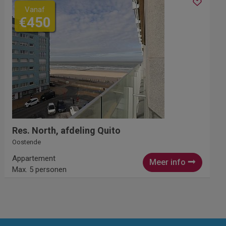
Vanaf
€450
Res. North, afdeling Quito
Oostende
Appartement
Meer info
Max. 5 personen