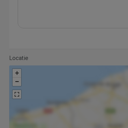
Locatie
+
−