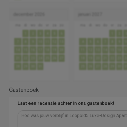
december 2026
januari 2027
ma
di
wo
do
vr
za
zo
ma
di
wo
do
vr
za
z
1
2
3
4
5
6
1
2
7
8
9
10
11
12
13
4
5
6
7
8
9
1
14
15
16
17
18
19
20
11
12
13
14
15
16
1
21
22
23
24
25
26
27
18
19
20
21
22
23
2
28
29
30
31
25
26
27
28
29
30
3
Gastenboek
Laat een recensie achter in ons gastenboek!