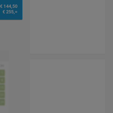
€ 144,50
€ 255,=
zo
1
8
15
22
29