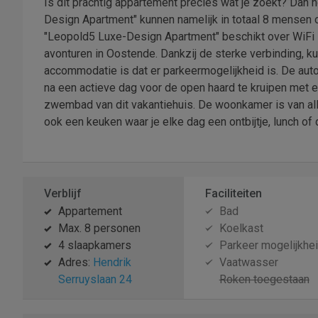
Is dit prachtig appartement precies wat je zoekt? Dan ho
Design Apartment" kunnen namelijk in totaal 8 mensen
"Leopold5 Luxe-Design Apartment" beschikt over WiFi z
avonturen in Oostende. Dankzij de sterke verbinding, kun 
accommodatie is dat er parkeermogelijkheid is. De auto
na een actieve dag voor de open haard te kruipen met e
zwembad van dit vakantiehuis. De woonkamer is van alle 
ook een keuken waar je elke dag een ontbijtje, lunch of
Verblijf
Faciliteiten
Appartement
Bad
Max. 8 personen
Koelkast
4 slaapkamers
Parkeer mogelijkhe
Adres:
Hendrik
Vaatwasser
Serruyslaan 24
Roken toegestaan