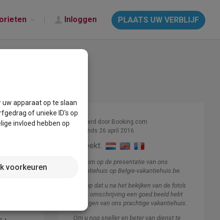
orieten
Inloggen
PLAATS UW VERBLIJF
r uw apparaat op te slaan
fgedrag of unieke ID's op
Beheerd door Booking.com
lige invloed hebben op
Lid sinds 26 april 2016
Spreekt:
Welkom op de presentatie van ons
jk voorkeuren
vakantiehuis op Belgie-vakantiehuis.be.
t is een
modatie
Ik hoop dat u na het bekijken van de foto's
en de omschrijving een goed beeld hebt
gekregen van ons prachtige vakantiehuis.
Om u nog sneller en beter van dienst te