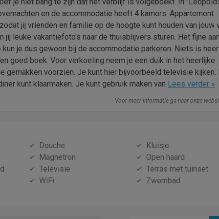
ef je niet bang te zijn dat het verblijf is volgeboekt. In "Leopol
 overnachten en de accommodatie heeft 4 kamers. Appartement
odat jij vrienden en familie op de hoogte kunt houden van jouw 
jij leuke vakantiefoto's naar de thuisblijvers sturen. Het fijne a
 kun je dus gewoon bij de accommodatie parkeren. Niets is heer
en goed boek. Voor verkoeling neem je een duik in het heerlijke
gemakken voorzien. Je kunt hier bijvoorbeeld televisie kijken. 
 diner kunt klaarmaken. Je kunt gebruik maken van
Lees verder »
Voor meer informatie ga naar onze webs
Douche
Kluisje
Magnetron
Open haard
id
Televisie
Terras met tuinset
WiFi
Zwembad