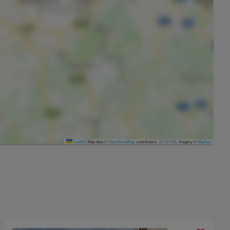
Leaflet
|
Map data ©
OpenStreetMap
contributors,
CC-BY-SA
, Imagery ©
Mapbox