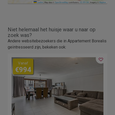
Leaflet
|
Map data ©
OpenStreetMap
contributors,
CC-BY-SA
, Imagery ©
Mapbox
Niet helemaal het huisje waar u naar op
zoek was?
Andere websitebezoekers die in Appartement Borealis
geïntresseerd zijn, bekeken ook:
Vanaf
€994