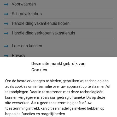
Voorwaarden
Schoolvakanties
Handleiding vakantiehuis kopen
Handleiding verkopen vakantiehuis
Leer ons kennen
Privacy
Deze site maakt gebruik van
Links
Cookies
Sitemap
Om de beste ervaringen te bieden, gebruiken wij technologieën
Blog
zoals cookies om informatie over uw apparaat op te slaan en/of
te raadplegen. Door in te stemmen met deze technologieën
Voor eigenaren
kunnen wij gegevens zoals surfgedrag of unieke ID's op deze
site verwerken. Als u geen toestemming geeft of uw
Een advertentie plaatsen
toestemming intrekt, kan dit een nadelige invloed hebben op
bepaalde functies en mogelijkheden.