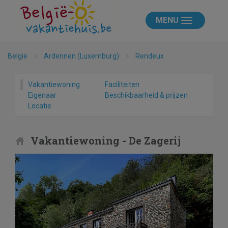
MENU
België
Ardennen (Luxemburg)
Rendeux
Vakantiewoning
Faciliteiten
Eigenaar
Beschikbaarheid & prijzen
Locatie
Vakantiewoning - De Zagerij