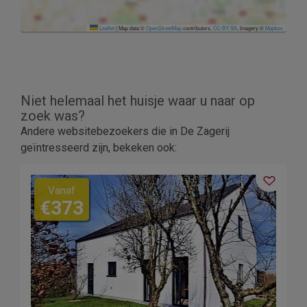
Leaflet
|
Map data ©
OpenStreetMap
contributors,
CC-BY-SA
, Imagery ©
Mapbox
Niet helemaal het huisje waar u naar op
zoek was?
Andere websitebezoekers die in De Zagerij
geïntresseerd zijn, bekeken ook:
Vanaf
€373