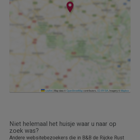
Leaflet
|
Map data ©
OpenStreetMap
contributors,
CC-BY-SA
, Imagery ©
Mapbox
Niet helemaal het huisje waar u naar op
zoek was?
Andere websitebezoekers die in B&B de Rijcke Rust