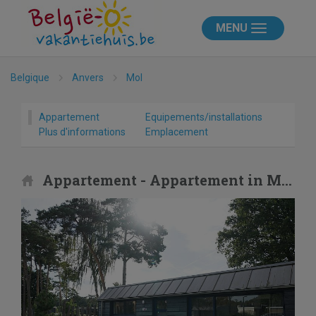
MENU
Belgique
Anvers
Mol
Appartement
Equipements/installations
Plus d'informations
Emplacement
Appartement - Appartement in Mol