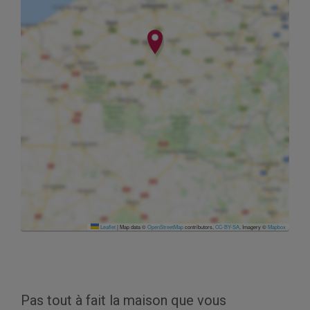
Leaflet
|
Map data ©
OpenStreetMap
contributors,
CC-BY-SA
, Imagery ©
Mapbox
Pas tout à fait la maison que vous