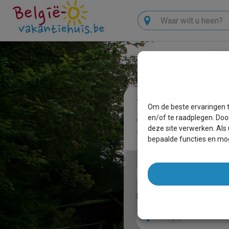
Zoeken
Vind en boek 
Om de beste ervaringen t
eenvoudig uw
en/of te raadplegen. Doo
vakantiehuis
deze site verwerken. Als
bepaalde functies en mog
Huur
Koop
Bestemming
Regio