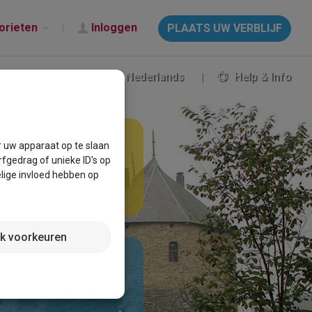
orieten
Inloggen
PLAATS UW VERBLIJF
Nederlands
Help & Info
s
r uw apparaat op te slaan
fgedrag of unieke ID's op
aanbod van
lige invloed hebben op
t een scherpe prijs!
jk voorkeuren
 aanbod vakantiehuizen