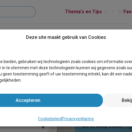
Thema's en Tips
Fav
Deze site maakt gebruik van Cookies
Last-minute
of koop
e bieden, gebruiken wij technologieën zoals cookies om informatie ove
r in te stemmen met deze technologieën kunnen wij gegevens zoals sur
Bekijk ons prachtige 
 u geen toestemming geeft of uw toestemming intrekt, kan dit een nade
vakantieverblijven me
elijkheden.
Accepteren
Beki
Te koop
Cookiebeleid
Privacyverklaring
Bekijk hier ons grote
die te koop staan!