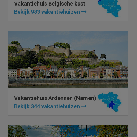
Vakantiehuis Belgische kust
Bekijk 983 vakantiehuizen
Vakantiehuis Ardennen (Namen)
Bekijk 344 vakantiehuizen