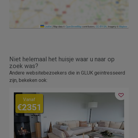
Leaflet
|
Map data ©
OpenStreetMap
contributors,
CC-BY-SA
, Imagery ©
Mapbox
Niet helemaal het huisje waar u naar op
zoek was?
Andere websitebezoekers die in GLUK geïntresseerd
zijn, bekeken ook:
Vanaf
€2351