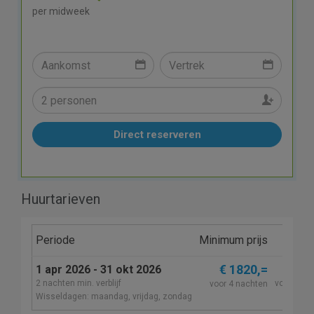
per midweek
Direct reserveren
Huurtarieven
Periode
Minimum prijs
Wekel
€ 1820,=
1 apr 2026 - 31 okt 2026
€ 29
2 nachten min. verblijf
voor 7 na
voor 4 nachten
Wisseldagen: maandag, vrijdag, zondag