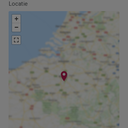
Locatie
+
−