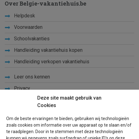
Over Belgie-vakantiehuis.be
Helpdesk
Voorwaarden
Schoolvakanties
Handleiding vakantiehuis kopen
Handleiding verkopen vakantiehuis
Leer ons kennen
Privacy
Deze site maakt gebruik van
Links
Cookies
Sitemap
Om de beste ervaringen te bieden, gebruiken wij technologieën
Blog
zoals cookies om informatie over uw apparaat op te slaan en/of
te raadplegen. Door in te stemmen met deze technologieën
kunnen wij gegevens zoals surfgedrag of unieke ID's op deze