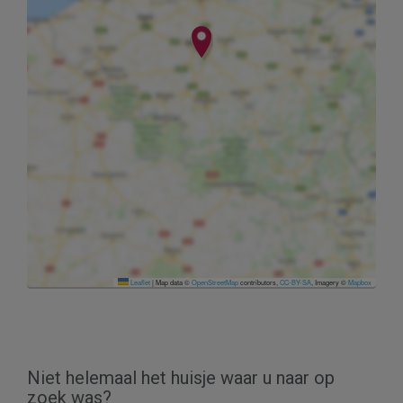
Leaflet
|
Map data ©
OpenStreetMap
contributors,
CC-BY-SA
, Imagery ©
Mapbox
Niet helemaal het huisje waar u naar op
zoek was?