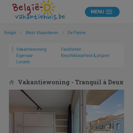
MENU
België
West-Vlaanderen
De Panne
Vakantiewoning
Faciliteiten
Eigenaar
Beschikbaarheid & prijzen
Locatie
Vakantiewoning - Tranquil à Deux