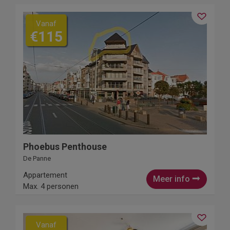
Vanaf
€115
Phoebus Penthouse
De Panne
Appartement
Meer info
Max. 4 personen
Vanaf