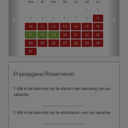
ma
di
wo
do
vr
za
zo
1
2
3
4
5
6
7
8
9
10
11
12
13
14
15
16
17
18
19
20
21
22
23
24
25
26
27
28
29
30
31
Prijsopgave/Reserveren
1. Klik in de kalender op de datum van aanvang van uw
vakantie.
2. Klik in de kalender op de einddatum van uw vakantie.