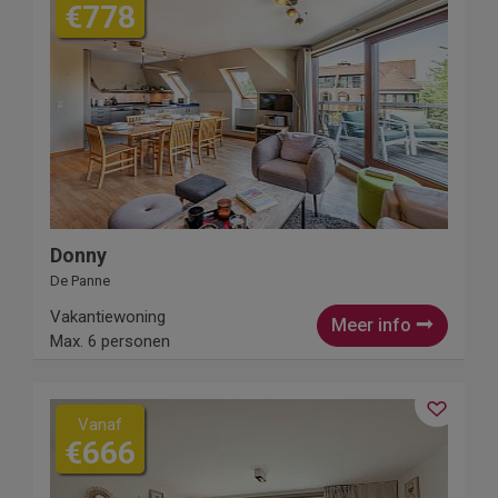
€778
Donny
De Panne
Vakantiewoning
Meer info
Max. 6 personen
Vanaf
€666