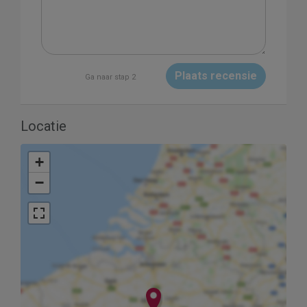
Plaats recensie
Ga naar stap 2
Locatie
+
−