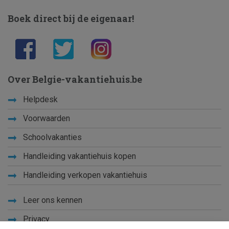
Boek direct bij de eigenaar!
Over Belgie-vakantiehuis.be
Helpdesk
Voorwaarden
Schoolvakanties
Handleiding vakantiehuis kopen
Handleiding verkopen vakantiehuis
Leer ons kennen
Privacy