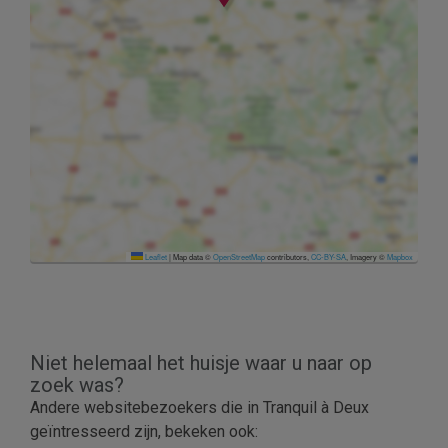
Leaflet
|
Map data ©
OpenStreetMap
contributors,
CC-BY-SA
, Imagery ©
Mapbox
Niet helemaal het huisje waar u naar op
zoek was?
Andere websitebezoekers die in Tranquil à Deux
geïntresseerd zijn, bekeken ook: