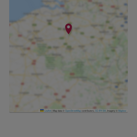
Leaflet
|
Map data ©
OpenStreetMap
contributors,
CC-BY-SA
, Imagery ©
Mapbox