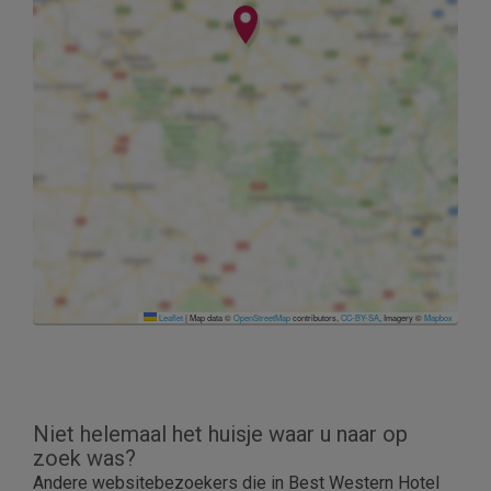
Leaflet
|
Map data ©
OpenStreetMap
contributors,
CC-BY-SA
, Imagery ©
Mapbox
Niet helemaal het huisje waar u naar op
zoek was?
Andere websitebezoekers die in Best Western Hotel