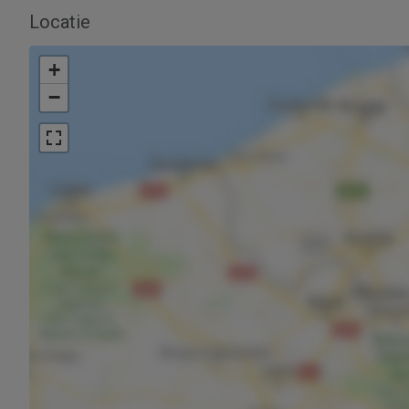
Locatie
+
−