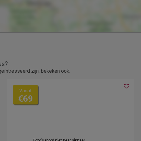
as?
eïntresseerd zijn, bekeken ook:
Vanaf
€69