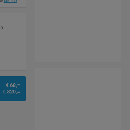
ite
klik hier
an
€ 68,=
€ 820,=