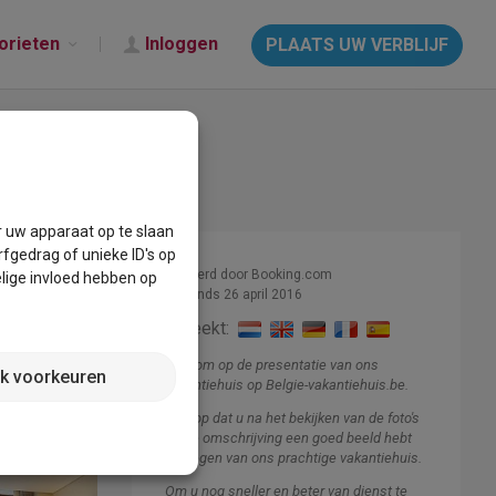
orieten
Inloggen
PLAATS UW VERBLIJF
r uw apparaat op te slaan
fgedrag of unieke ID's op
Beheerd door Booking.com
lige invloed hebben op
Lid sinds 26 april 2016
Spreekt:
Welkom op de presentatie van ons
jk voorkeuren
vakantiehuis op Belgie-vakantiehuis.be.
Ik hoop dat u na het bekijken van de foto's
en de omschrijving een goed beeld hebt
gekregen van ons prachtige vakantiehuis.
Om u nog sneller en beter van dienst te