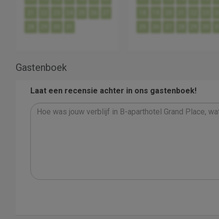
21
22
23
24
25
26
27
18
19
20
21
22
23
2
28
29
30
31
25
26
27
28
29
30
3
Gastenboek
Laat een recensie achter in ons gastenboek!