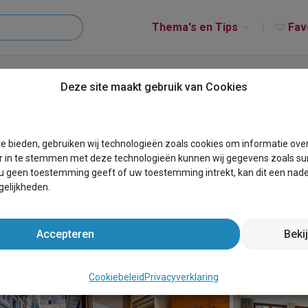
Thema's en Tips
Fav
 Grand Place
Deze site maakt gebruik van Cookies
 Grand Place
e bieden, gebruiken wij technologieën zoals cookies om informatie ove
r in te stemmen met deze technologieën kunnen wij gegevens zoals sur
 u geen toestemming geeft of uw toestemming intrekt, kan dit een nade
elijkheden.
Accepteren
Beki
Cookiebeleid
Privacyverklaring