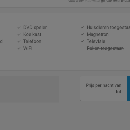
Voor meer informatie ga naar onze webs
DVD speler
Huisdieren toegesta
Koelkast
Magnetron
id
Telefoon
Televisie
WiFi
Roken toegestaan
Prijs per nacht van
tot