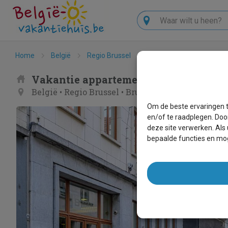
Zoeken
Home
België
Regio Brussel
Brussel
B-aparthotel
Vakantie appartement - B-aparthotel
België
•
Regio Brussel
•
Brussel
Om de beste ervaringen t
en/of te raadplegen. Doo
deze site verwerken. Als
bepaalde functies en mog