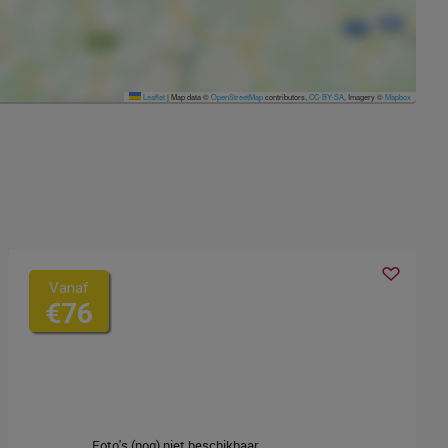
Leaflet
|
Map data ©
OpenStreetMap
contributors,
CC-BY-SA
, Imagery ©
Mapbox
Vanaf
€76