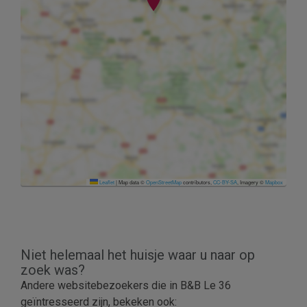
Leaflet
|
Map data ©
OpenStreetMap
contributors,
CC-BY-SA
, Imagery ©
Mapbox
Niet helemaal het huisje waar u naar op
zoek was?
Andere websitebezoekers die in B&B Le 36
geïntresseerd zijn, bekeken ook: