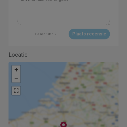
Plaats recensie
Ga naar stap 2
Locatie
+
−