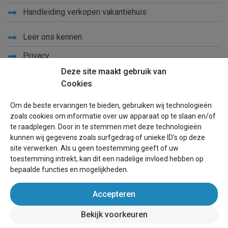
Handleiding verkopen vakantiehuis
Leer ons kennen
Privacy
Deze site maakt gebruik van
Links
Cookies
Sitemap
Om de beste ervaringen te bieden, gebruiken wij technologieën
Blog
zoals cookies om informatie over uw apparaat op te slaan en/of
te raadplegen. Door in te stemmen met deze technologieën
Voor eigenaren
kunnen wij gegevens zoals surfgedrag of unieke ID's op deze
site verwerken. Als u geen toestemming geeft of uw
Een advertentie plaatsen
toestemming intrekt, kan dit een nadelige invloed hebben op
bepaalde functies en mogelijkheden.
Inloggen
Accepteren
Succesvol verhuren vakantiewoning
Bekijk voorkeuren
wereldvakantiehuis.be
(vakantiehuizen wereldwijd)