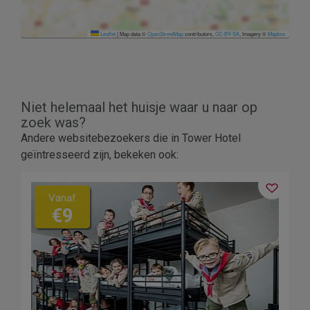
Leaflet
|
Map data ©
OpenStreetMap
contributors,
CC-BY-SA
, Imagery ©
Mapbox
Niet helemaal het huisje waar u naar op
zoek was?
Andere websitebezoekers die in Tower Hotel
geïntresseerd zijn, bekeken ook:
Vanaf
€9