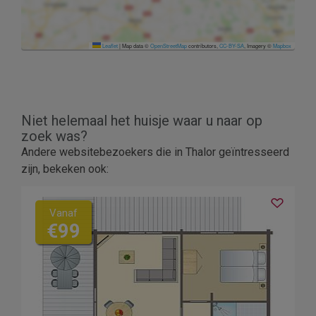
Leaflet
|
Map data ©
OpenStreetMap
contributors,
CC-BY-SA
, Imagery ©
Mapbox
Niet helemaal het huisje waar u naar op
zoek was?
Andere websitebezoekers die in Thalor geïntresseerd
zijn, bekeken ook:
Vanaf
€99