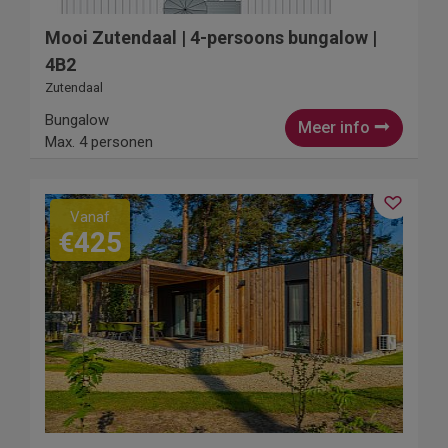
Mooi Zutendaal | 4-persoons bungalow |
4B2
Zutendaal
Bungalow
Meer info
Max. 4 personen
Vanaf
€425