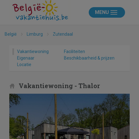
MENU
België
Limburg
Zutendaal
Vakantiewoning
Faciliteiten
Eigenaar
Beschikbaarheid & prijzen
Locatie
Vakantiewoning - Thalor