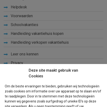
Helpdesk
Voorwaarden
Schoolvakanties
Handleiding vakantiehuis kopen
Handleiding verkopen vakantiehuis
Leer ons kennen
Privacy
Deze site maakt gebruik van
Links
Cookies
Sitemap
Om de beste ervaringen te bieden, gebruiken wij technologieën
Blog
zoals cookies om informatie over uw apparaat op te slaan en/of
te raadplegen. Door in te stemmen met deze technologieën
Voor eigenaren
kunnen wij gegevens zoals surfgedrag of unieke ID's op deze
site verwerken. Als u geen toestemming geeft of uw