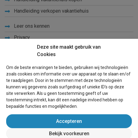
Handleiding verkopen vakantiehuis
Leer ons kennen
Privacy
Deze site maakt gebruik van
Links
Cookies
Sitemap
Om de beste ervaringen te bieden, gebruiken wij technologieën
Blog
zoals cookies om informatie over uw apparaat op te slaan en/of
te raadplegen. Door in te stemmen met deze technologieën
Voor eigenaren
kunnen wij gegevens zoals surfgedrag of unieke ID's op deze
site verwerken. Als u geen toestemming geeft of uw
Een advertentie plaatsen
toestemming intrekt, kan dit een nadelige invloed hebben op
bepaalde functies en mogelijkheden.
Inloggen
Accepteren
Succesvol verhuren vakantiewoning
Bekijk voorkeuren
wereldvakantiehuis.be
(vakantiehuizen wereldwijd)