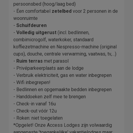
persoonsbed (hoog/laag bed)
- Éen comfortabel
zetelbed
voor 2 personen in de
woonruimte
-
Schuifdeuren
-
Volledig uitgerust
(incl. bedlinnen,
combimicrogolf, waterkoker, standaard
koffiezetmachine en Nespresso-machine (original
cups), douche, centrale verwarming, vaatwas, tv,…)
-
Ruim terras
met parasol
- Privéparkeerplaats aan de lodge
- Verbruik elektriciteit, gas en water inbegrepen
- Wifi inbegrepen!
- Bedlinnen en opgemaakte bedden inbegrepen
- Handdoeken zelf mee te brengen
- Check-in vanaf 16u
- Check-out vóór 12u
- Roken: niet toegelaten
*Opgelet! Onze Access Lodges zijn volwaardig
aangepaste 'toegankelijke' vakantielodges maar