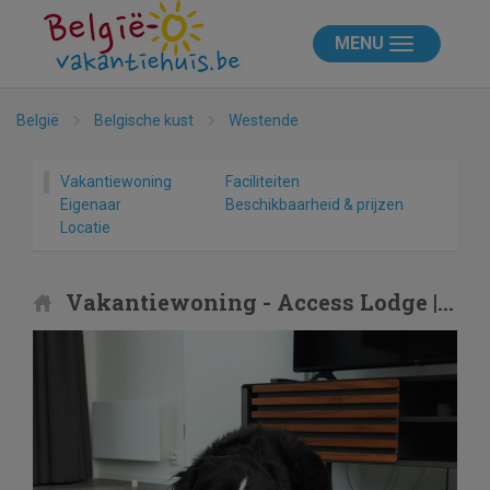
MENU
België
Belgische kust
Westende
Vakantiewoning
Faciliteiten
Eigenaar
Beschikbaarheid & prijzen
Locatie
Vakantiewoning - Access Lodge | 4 p. (60 m2) - Met Airco - Honden toegelaten