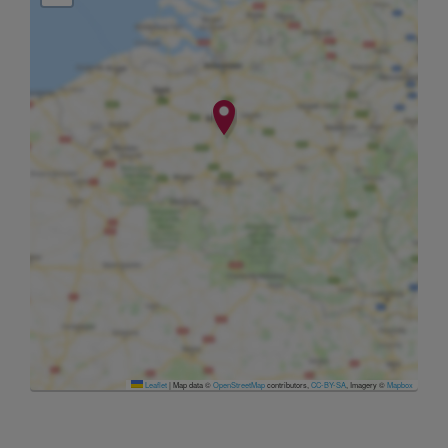
Leaflet
|
Map data ©
OpenStreetMap
contributors,
CC-BY-SA
, Imagery ©
Mapbox