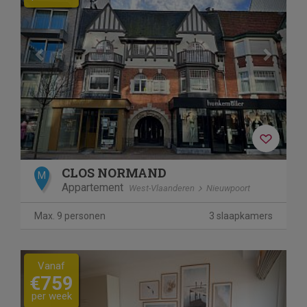
CLOS NORMAND
M
Appartement
West-Vlaanderen
Nieuwpoort
Max. 9 personen
3 slaapkamers
Previous
Next
Vanaf
€759
per week