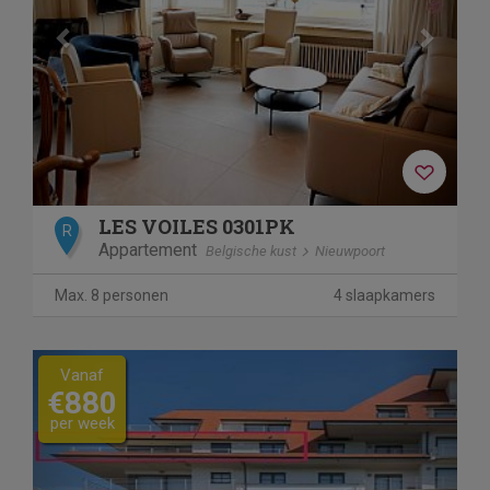
LES VOILES 0301PK
R
Appartement
Belgische kust
Nieuwpoort
Max. 8 personen
4 slaapkamers
Previous
Next
Vanaf
€880
per week