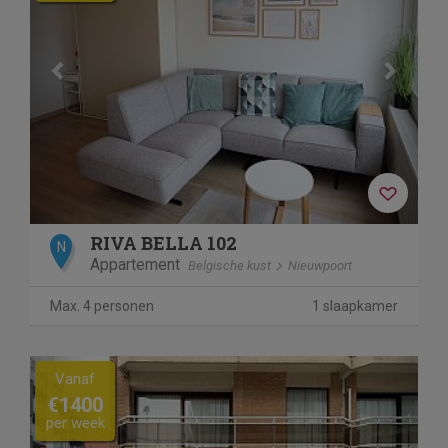
RIVA BELLA 102
N
Appartement
Belgische kust
Nieuwpoort
Max. 4 personen
1 slaapkamer
Previous
Next
Vanaf
€1400
per week