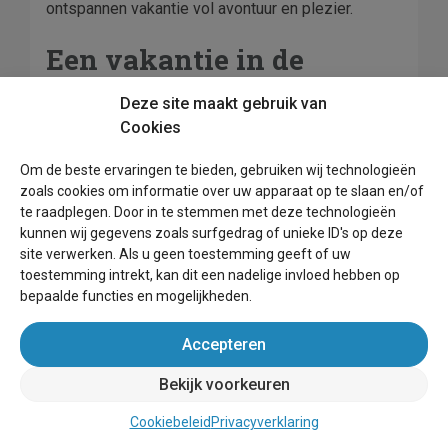
ontspannen vakantie vol avontuur en plezier.
Een vakantie in de
natuur in Nieuwpoort
Deze site maakt gebruik van
Cookies
Als u in ons vakantiehuis in Nieuwpoort verblijft,
kunt u de prachtige natuur in de omgeving
Om de beste ervaringen te bieden, gebruiken wij technologieën
ontdekken. De historische stad ligt aan de
zoals cookies om informatie over uw apparaat op te slaan en/of
monding van de rivier de IJzer, die uitmondt in de
te raadplegen. Door in te stemmen met deze technologieën
Noordzee. U kunt genieten van wandelingen langs
kunnen wij gegevens zoals surfgedrag of unieke ID's op deze
de oevers van de rivier en door de duinen, terwijl u
site verwerken. Als u geen toestemming geeft of uw
de flora en fauna bewondert die typerend is voor
toestemming intrekt, kan dit een nadelige invloed hebben op
de kustregio. In de lente en de zomer zijn de
bepaalde functies en mogelijkheden.
velden rond Nieuwpoort bezaaid met kleurrijke
Accepteren
bloemen, terwijl het najaar en de winter zorgen
voor bijzondere landschappen. Wist u dat
Bekijk voorkeuren
Nieuwpoort ook een van de belangrijkste
vogelgebieden van Europa is? Er zijn tal van
Cookiebeleid
Privacyverklaring
vogelsoorten te spotten in deze omgeving,