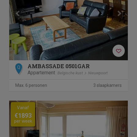
AMBASSADE 0501GAR
Q
Appartement
Belgische kust
Nieuwpoort
Max. 6 personen
3 slaapkamers
Previous
Next
Vanaf
€1893
per week