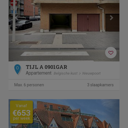
TIJL A 0901GAR
O
Appartement
Belgische kust
Nieuwpoort
Max. 6 personen
3 slaapkamers
Previous
Next
Vanaf
€653
per week