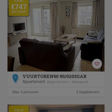
Vanaf
€747
per week
VUURTOREN90 90/0203GAR
G
Appartement
Belgische kust
Nieuwpoort
Max. 4 personen
2 slaapkamers
Previous
Next
Vanaf