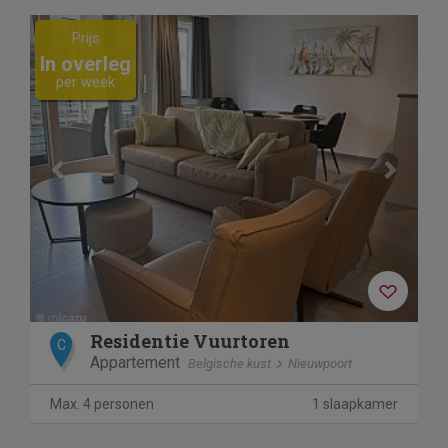
Previous
Next
Prijs
In overleg
per week
Residentie Vuurtoren
C
Appartement
Belgische kust
Nieuwpoort
Max. 4 personen
1 slaapkamer