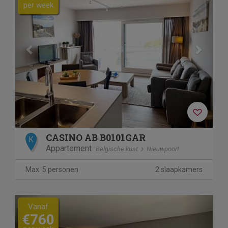
per week
CASINO AB B0101GAR
K
Appartement
Belgische kust
Nieuwpoort
Max. 5 personen
2 slaapkamers
Previous
Next
Vanaf
€760