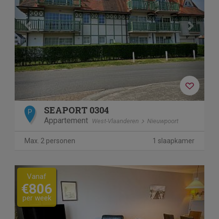
SEAPORT 0304
P
Appartement
West-Vlaanderen
Nieuwpoort
Max. 2 personen
1 slaapkamer
Previous
Next
Vanaf
€806
per week