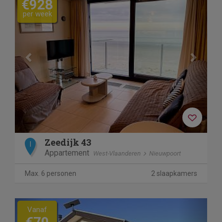
€928
per week
Zeedijk 43
I
Appartement
West-Vlaanderen
Nieuwpoort
Max. 6 personen
2 slaapkamers
Previous
Next
Vanaf