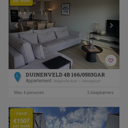
per week
DUINENVELD 4B 166/0503GAR
L
Appartement
Belgische kust
Nieuwpoort
Max. 6 personen
2 slaapkamers
Previous
Next
Vanaf
€1507
per week