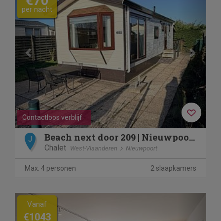
€70
per nacht
Contactloos verblijf
Beach next door 209 | Nieuwpoort | 800M bij het strand | Air
J
Chalet
West-Vlaanderen
Nieuwpoort
Max. 4 personen
2 slaapkamers
Previous
Next
Vanaf
€1043