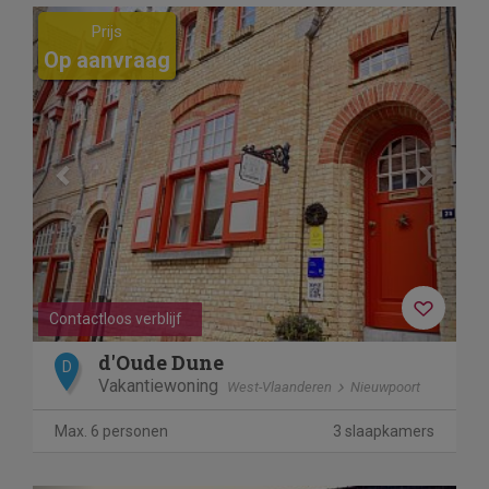
Previous
Next
Prijs
Op aanvraag
Contactloos verblijf
d'Oude Dune
D
Vakantiewoning
West-Vlaanderen
Nieuwpoort
Max. 6 personen
3 slaapkamers