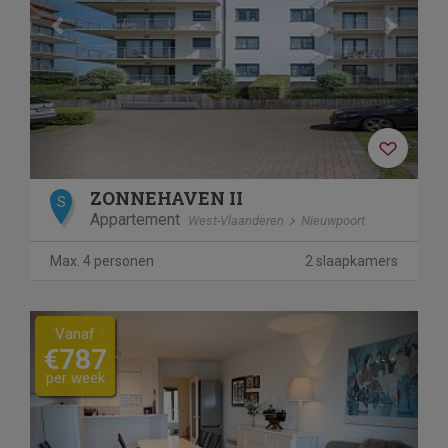
ZONNEHAVEN II
S
Appartement
West-Vlaanderen
Nieuwpoort
Max. 4 personen
2 slaapkamers
Previous
Next
Vanaf
€787
per week