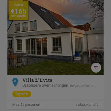
Previous
Next
Vanaf
€165
per nacht
Villa Z' Evita
A
Bijzondere overnachtingen
Belgische kust
Nieuwpoort
Topadv.
Max. 15 personen
5 slaapkamers