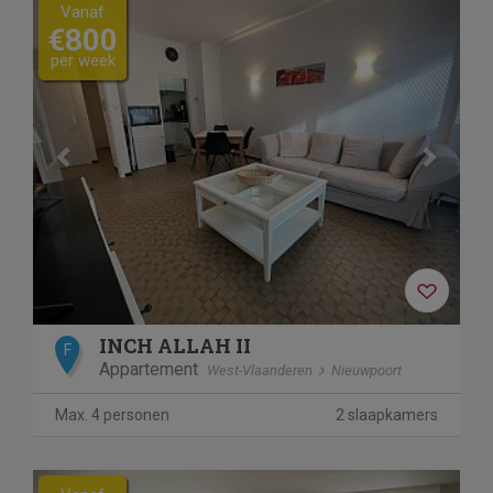
Previous
Next
Vanaf
€800
per week
INCH ALLAH II
F
Appartement
West-Vlaanderen
Nieuwpoort
Max. 4 personen
2 slaapkamers
Previous
Next