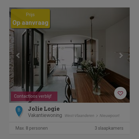
Previous
Next
Prijs
Op aanvraag
Contactloos verblijf
Jolie Logie
B
Vakantiewoning
West-Vlaanderen
Nieuwpoort
Max. 8 personen
3 slaapkamers