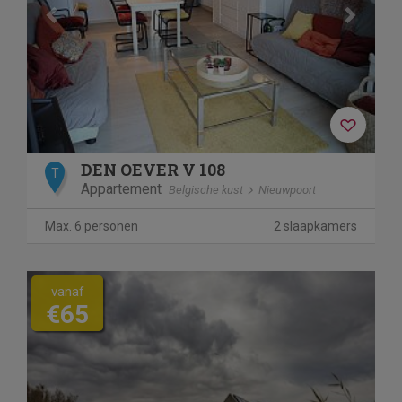
DEN OEVER V 108
T
Appartement
Belgische kust
Nieuwpoort
Max. 6 personen
2 slaapkamers
vanaf
€65