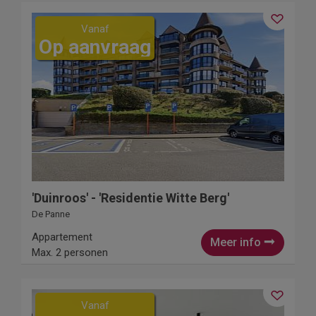
Vanaf
Op aanvraag
'Duinroos' - 'Residentie Witte Berg'
De Panne
Appartement
Meer info
Max. 2 personen
Vanaf