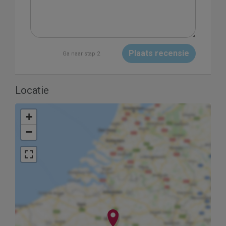
Plaats recensie
Ga naar stap 2
Locatie
+
−