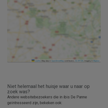
Leaflet
|
Map data ©
OpenStreetMap
contributors,
CC-BY-SA
, Imagery ©
Mapbox
Niet helemaal het huisje waar u naar op
zoek was?
Andere websitebezoekers die in ibis De Panne
geïntresseerd zijn, bekeken ook: