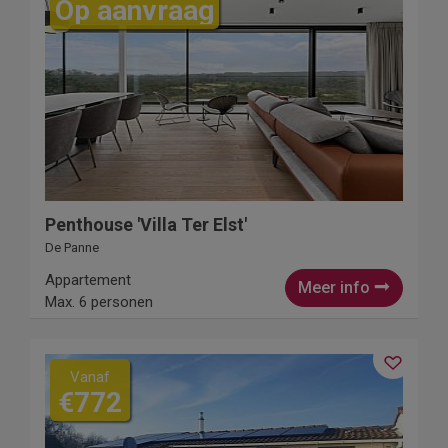
Op aanvraag
Penthouse 'Villa Ter Elst'
De Panne
Appartement
Meer info
Max. 6 personen
Vanaf
€772