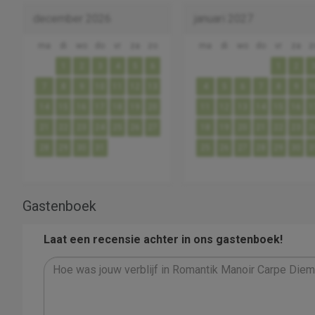
december 2026
januari 2027
ma
di
wo
do
vr
za
zo
ma
di
wo
do
vr
za
z
1
2
3
4
5
6
1
2
7
8
9
10
11
12
13
4
5
6
7
8
9
1
14
15
16
17
18
19
20
11
12
13
14
15
16
1
21
22
23
24
25
26
27
18
19
20
21
22
23
2
28
29
30
31
25
26
27
28
29
30
3
Gastenboek
Laat een recensie achter in ons gastenboek!