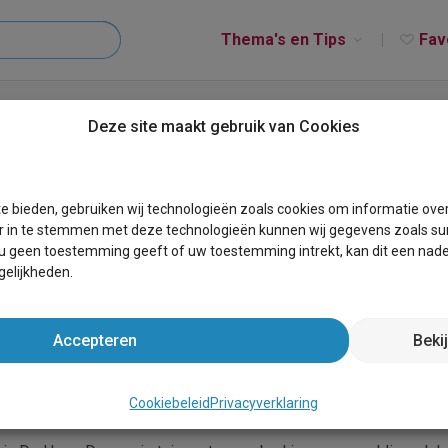
Thema's en Tips
Fav
Manoir Carpe Diem
Deze site maakt gebruik van Cookies
noir Carpe Diem
e bieden, gebruiken wij technologieën zoals cookies om informatie ove
r in te stemmen met deze technologieën kunnen wij gegevens zoals sur
 u geen toestemming geeft of uw toestemming intrekt, kan dit een nade
elijkheden.
Accepteren
Beki
gelegen in De Haan aan de Belgische kust. De regio Belgische k
faciliteiten is "Romantik Manoir Carpe Diem" een geliefde accomm
Cookiebeleid
Privacyverklaring