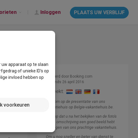
orieten
Inloggen
PLAATS UW VERBLIJF
r uw apparaat op te slaan
fgedrag of unieke ID's op
Beheerd door Booking.com
lige invloed hebben op
Lid sinds 26 april 2016
Spreekt:
Welkom op de presentatie van ons
jk voorkeuren
vakantiehuis op Belgie-vakantiehuis.be.
ust is
odatie
Ik hoop dat u na het bekijken van de foto's
en de omschrijving een goed beeld hebt
gekregen van ons prachtige vakantiehuis.
Om u nog sneller en beter van dienst te