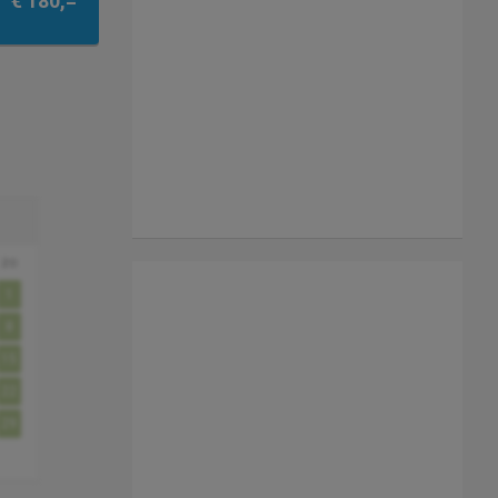
€ 180,=
zo
1
8
15
22
29