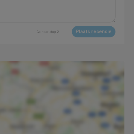
Plaats recensie
Ga naar stap 2