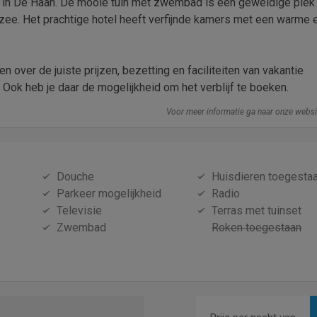
 in De Haan. De mooie tuin met zwembad is een geweldige plek
zee. Het prachtige hotel heeft verfijnde kamers met een warme e
n over de juiste prijzen, bezetting en faciliteiten van vakantie
Ook heb je daar de mogelijkheid om het verblijf te boeken.
Voor meer informatie ga naar onze webs
Douche
Huisdieren toegesta
Parkeer mogelijkheid
Radio
Televisie
Terras met tuinset
Zwembad
Roken toegestaan