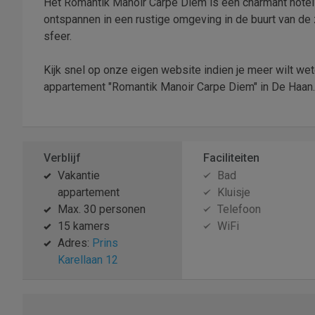
Het Romantik Manoir Carpe Diem is een charmant hotel
ontspannen in een rustige omgeving in de buurt van de 
sfeer.
Kijk snel op onze eigen website indien je meer wilt wete
appartement "Romantik Manoir Carpe Diem" in De Haan. 
Verblijf
Faciliteiten
Vakantie
Bad
appartement
Kluisje
Max. 30 personen
Telefoon
15 kamers
WiFi
Adres:
Prins
Karellaan 12