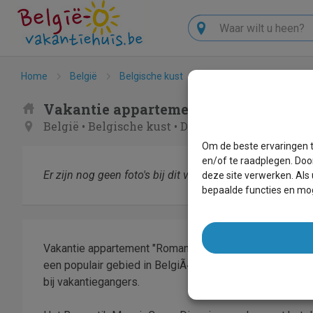
Zoeken
Home
België
Belgische kust
De Haan
Romantik 
Vakantie appartement - Romantik Ma
België
•
Belgische kust
•
De Haan
Om de beste ervaringen t
en/of te raadplegen. Doo
Er zijn nog geen foto's bij dit verblijf.
deze site verwerken. Als
bepaalde functies en mog
Vakantie appartement "Romantik Manoir Carpe Diem" is 
een populair gebied in BelgiÃ«. Dankzij de ligging en 
bij vakantiegangers.