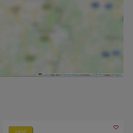
Leaflet
|
Map data ©
OpenStreetMap
contributors,
CC-BY-SA
, Imagery ©
Mapbox
Vanaf