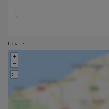
Locatie
+
−