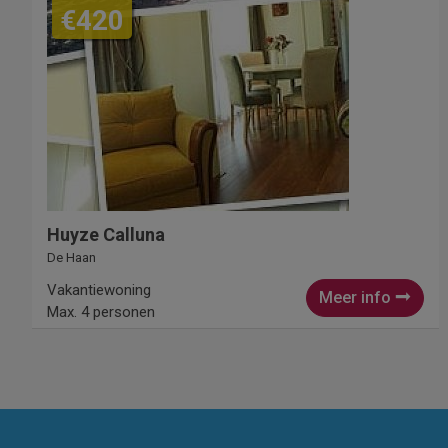
€420
Huyze Calluna
De Haan
Vakantiewoning
Meer info
Max. 4 personen