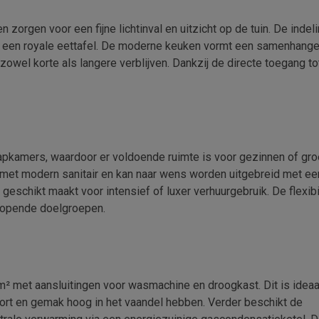
rgen voor een fijne lichtinval en uitzicht op de tuin. De indeli
n een royale eettafel. De moderne keuken vormt een samenhang
zowel korte als langere verblijven. Dankzij de directe toegang to
pkamers, waardoor er voldoende ruimte is voor gezinnen of gr
 met modern sanitair en kan naar wens worden uitgebreid met ee
schikt maakt voor intensief of luxer verhuurgebruik. De flexibili
nlopende doelgroepen.
² met aansluitingen voor wasmachine en droogkast. Dit is ideaa
fort en gemak hoog in het vaandel hebben. Verder beschikt de