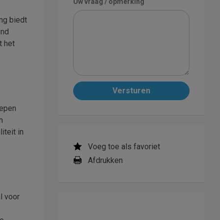
Uw vraag / opmerking
ng biedt
end
t het
Versturen
oepen
n
teit in
Voeg toe als favoriet
Afdrukken
l voor