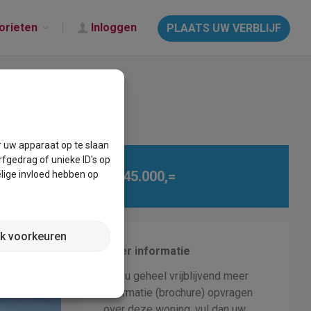
orieten
Inloggen
PLAATS UW VERBLIJF
r uw apparaat op te slaan
fgedrag of unieke ID's op
€ 245.000,=
lige invloed hebben op
jk voorkeuren
Meer informatie
Wilt u geheel vrijblijvend meer
informatie (brochure) opvragen
over deze woning, vul dan uw