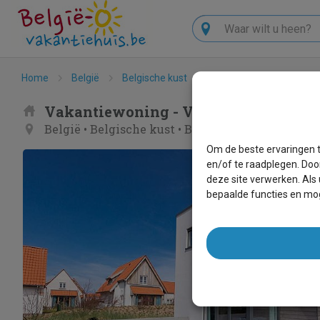
Zoeken
Home
België
Belgische kust
Bredene
Vrijstaand
Vakantiewoning - Vrijstaande wonin
België
•
Belgische kust
•
Bredene
Om de beste ervaringen t
en/of te raadplegen. Doo
deze site verwerken. Als
bepaalde functies en mog