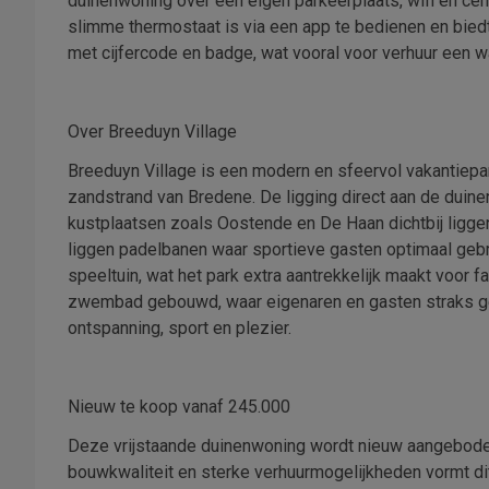
duinenwoning over een eigen parkeerplaats, wifi en ce
slimme thermostaat is via een app te bedienen en biedt
met cijfercode en badge, wat vooral voor verhuur een w
Over Breeduyn Village
Breeduyn Village is een modern en sfeervol vakantiepa
zandstrand van Bredene. De ligging direct aan de duinen
kustplaatsen zoals Oostende en De Haan dichtbij liggen
liggen padelbanen waar sportieve gasten optimaal gebr
speeltuin, wat het park extra aantrekkelijk maakt voor 
zwembad gebouwd, waar eigenaren en gasten straks gebr
ontspanning, sport en plezier.
Nieuw te koop vanaf 245.000
Deze vrijstaande duinenwoning wordt nieuw aangeboden
bouwkwaliteit en sterke verhuurmogelijkheden vormt di