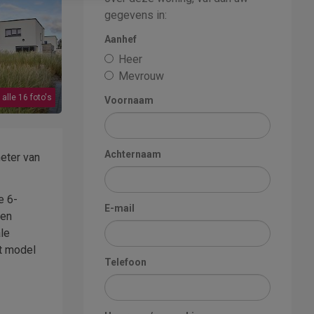
gegevens in:
Aanhef
Heer
Mevrouw
 alle 16 foto's
Voornaam
Achternaam
eter van
e 6-
E-mail
 en
le
it model
Telefoon