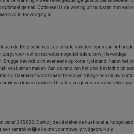
ntrale verwarming via een energiezuinige gascondensatieketel. 
 optimaal gemak. Optioneel is de woning uit te rusten met een 
aardevolle toevoeging is.
rk aan de Belgische kust, op enkele minuten lopen van het brede
 zorgt voor rust en recreatiemogelijkheden, terwijl levendige
. Brugge bevindt zich eveneens op korte rijafstand. Naast het p
uik van kunnen maken. Aan de rand van het park bevindt zich een
families. Daarnaast wordt naast Breeduyn Village een nieuw subtr
uik van kunnen maken. Dit alles zorgt voor een aantrekkelijke
 vanaf 245.000. Dankzij de uitstekende kustlocatie, hoogwaard
t een aantrekkelijke keuze voor zowel privégebruik als