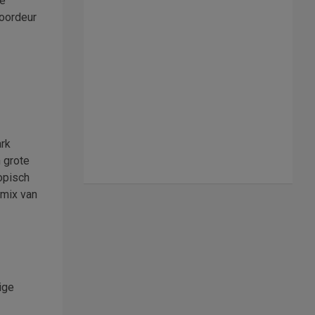
De
voordeur
ark
 grote
opisch
 mix van
ige