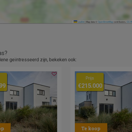
Leaflet
|
Map data ©
OpenStreetMap
contributors,
CC-B
as?
ene geïntresseerd zijn, bekeken ook:
Prijs
99
€215.000