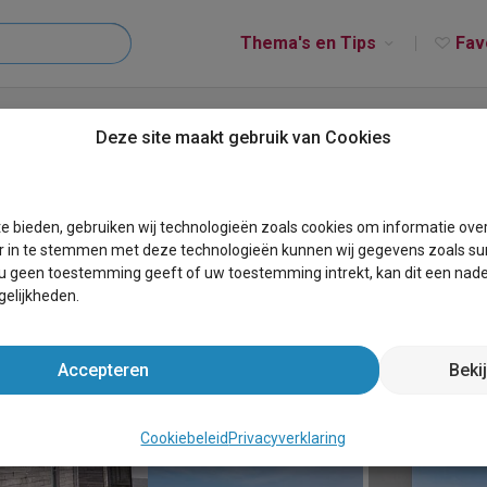
Thema's en Tips
Fav
e woning in Bredene
Deze site maakt gebruik van Cookies
g in Bredene
e bieden, gebruiken wij technologieën zoals cookies om informatie ove
r in te stemmen met deze technologieën kunnen wij gegevens zoals sur
 u geen toestemming geeft of uw toestemming intrekt, kan dit een nade
elijkheden.
Accepteren
Beki
Cookiebeleid
Privacyverklaring