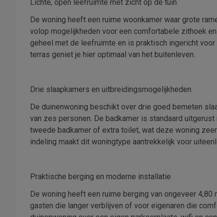
Lichte, open leefruimte met zicht op de tuin
De woning heeft een ruime woonkamer waar grote ramen zo
volop mogelijkheden voor een comfortabele zithoek e
geheel met de leefruimte en is praktisch ingericht voor 
terras geniet je hier optimaal van het buitenleven.
Drie slaapkamers en uitbreidingsmogelijkheden
De duinenwoning beschikt over drie goed bemeten slaa
van zes personen. De badkamer is standaard uitgerust
tweede badkamer of extra toilet, wat deze woning zeer ge
indeling maakt dit woningtype aantrekkelijk voor uitee
Praktische berging en moderne installatie
De woning heeft een ruime berging van ongeveer 4,80 m
gasten die langer verblijven of voor eigenaren die com