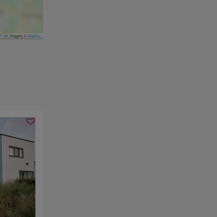
Y-SA
, Imagery ©
Mapbox