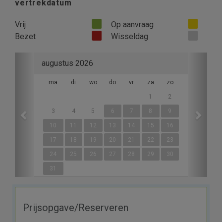
vertrekdatum
Vrij
Op aanvraag
Bezet
Wisseldag
Previous
Next
augustus 2026
ma
di
wo
do
vr
za
zo
1
2
3
4
5
6
7
8
9
10
11
12
13
14
15
16
17
18
19
20
21
22
23
24
25
26
27
28
29
30
31
Prijsopgave/Reserveren