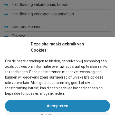
Handleiding vakantiehuis kopen
Handleiding verkopen vakantiehuis
Leer ons kennen
Privacy
Deze site maakt gebruik van
Links
Cookies
Sitemap
Om de beste ervaringen te bieden, gebruiken wij technologieën
Blog
zoals cookies om informatie over uw apparaat op te slaan en/of
te raadplegen. Door in te stemmen met deze technologieën
Voor eigenaren
kunnen wij gegevens zoals surfgedrag of unieke ID's op deze
site verwerken. Als u geen toestemming geeft of uw
Een advertentie plaatsen
toestemming intrekt, kan dit een nadelige invloed hebben op
bepaalde functies en mogelijkheden.
Inloggen
Accepteren
Succesvol verhuren vakantiewoning