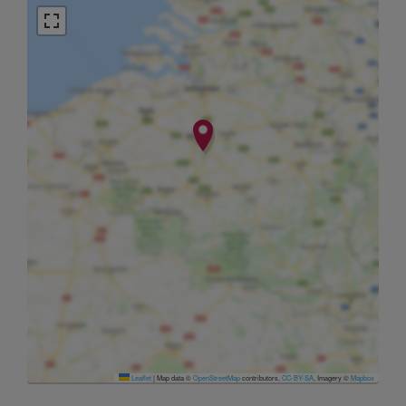
Leaflet
|
Map data ©
OpenStreetMap
contributors,
CC-BY-SA
, Imagery ©
Mapbox