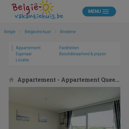
MENU
België
Belgische kust
Bredene
Appartement
Faciliteiten
Eigenaar
Beschikbaarheid & prijzen
Locatie
Appartement - Appartement Queen Mary 505 with parking