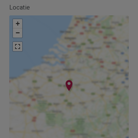
Locatie
+
−