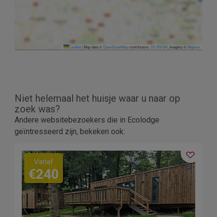
Leaflet
|
Map data ©
OpenStreetMap
contributors,
CC-BY-SA
, Imagery ©
Mapbox
Niet helemaal het huisje waar u naar op
zoek was?
Andere websitebezoekers die in Ecolodge
geïntresseerd zijn, bekeken ook:
Vanaf
€240