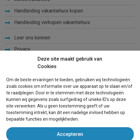
Handleiding vakantiehuis kopen
Handleiding verkopen vakantiehuis
Leer ons kennen
Privacy
Deze site maakt gebruik van
Links
Cookies
Sitemap
Om de beste ervaringen te bieden, gebruiken wij technologieën
Blog
zoals cookies om informatie over uw apparaat op te slaan en/of
te raadplegen. Door in te stemmen met deze technologieën
Voor eigenaren
kunnen wij gegevens zoals surfgedrag of unieke ID's op deze
site verwerken. Als u geen toestemming geeft of uw
Een advertentie plaatsen
toestemming intrekt, kan dit een nadelige invloed hebben op
bepaalde functies en mogelijkheden.
Inloggen
Accepteren
Succesvol verhuren vakantiewoning