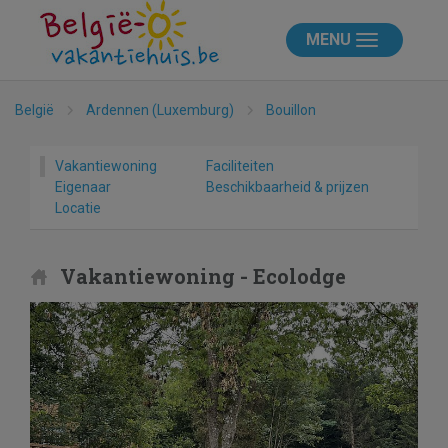
MENU
België
Ardennen (Luxemburg)
Bouillon
Vakantiewoning
Faciliteiten
Eigenaar
Beschikbaarheid & prijzen
Locatie
Vakantiewoning - Ecolodge