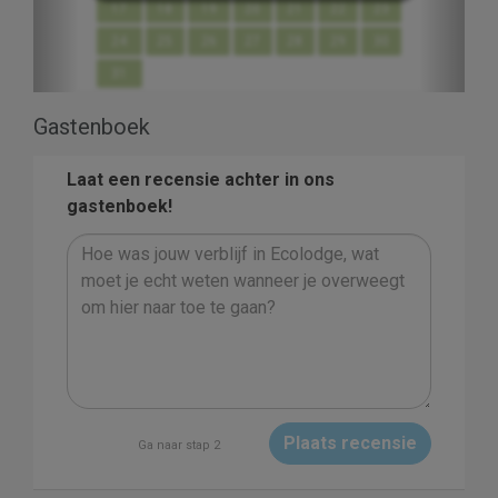
17
18
19
20
21
22
23
24
25
26
27
28
29
30
31
Gastenboek
Laat een recensie achter in ons
gastenboek!
Plaats recensie
Ga naar stap 2