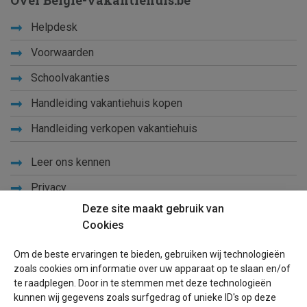
Over Belgie-vakantiehuis.be
Helpdesk
Voorwaarden
Schoolvakanties
Handleiding vakantiehuis kopen
Handleiding verkopen vakantiehuis
Leer ons kennen
Privacy
Deze site maakt gebruik van
Links
Cookies
Sitemap
Om de beste ervaringen te bieden, gebruiken wij technologieën
Blog
zoals cookies om informatie over uw apparaat op te slaan en/of
te raadplegen. Door in te stemmen met deze technologieën
Voor eigenaren
kunnen wij gegevens zoals surfgedrag of unieke ID's op deze