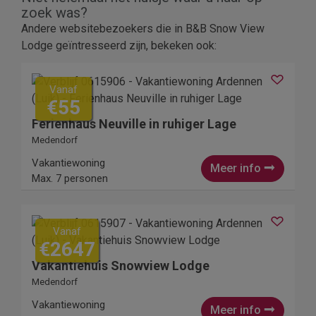
zoek was?
Andere websitebezoekers die in B&B Snow View
Lodge geïntresseerd zijn, bekeken ook:
Vanaf
€55
Ferienhaus Neuville in ruhiger Lage
Medendorf
Vakantiewoning
Meer info
Max. 7 personen
Vanaf
€2647
Vakantiehuis Snowview Lodge
Medendorf
Vakantiewoning
Meer info