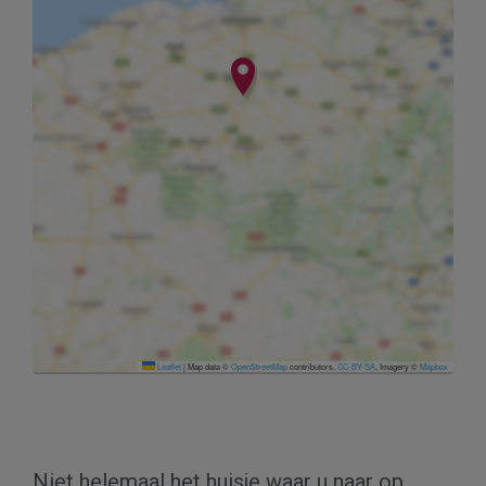
Leaflet
|
Map data ©
OpenStreetMap
contributors,
CC-BY-SA
, Imagery ©
Mapbox
Niet helemaal het huisje waar u naar op