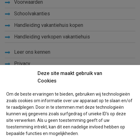
Voorwaarden
Schoolvakanties
Handleiding vakantiehuis kopen
Handleiding verkopen vakantiehuis
Leer ons kennen
Privacy
Deze site maakt gebruik van
Links
Cookies
Sitemap
Om de beste ervaringen te bieden, gebruiken wij technologieën
Blog
zoals cookies om informatie over uw apparaat op te slaan en/of
te raadplegen. Door in te stemmen met deze technologieën
Voor eigenaren
kunnen wij gegevens zoals surfgedrag of unieke ID's op deze
site verwerken. Als u geen toestemming geeft of uw
Een advertentie plaatsen
toestemming intrekt, kan dit een nadelige invloed hebben op
bepaalde functies en mogelijkheden.
Inloggen