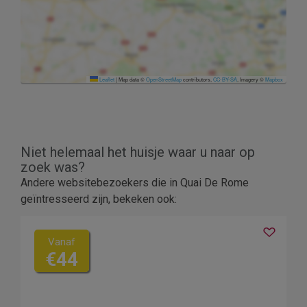
Leaflet
|
Map data ©
OpenStreetMap
contributors,
CC-BY-SA
, Imagery ©
Mapbox
Niet helemaal het huisje waar u naar op
zoek was?
Andere websitebezoekers die in Quai De Rome
geïntresseerd zijn, bekeken ook:
Vanaf
€44