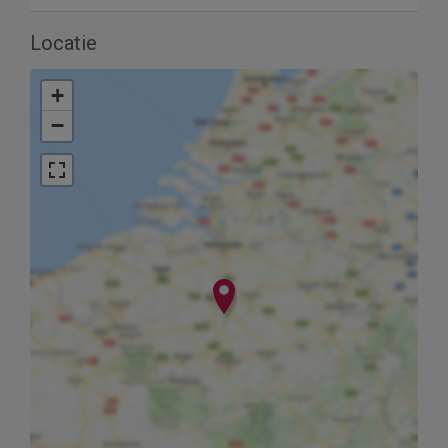
Locatie
+
−