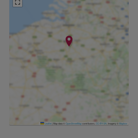
Leaflet
|
Map data ©
OpenStreetMap
contributors,
CC-BY-SA
, Imagery ©
Mapbox