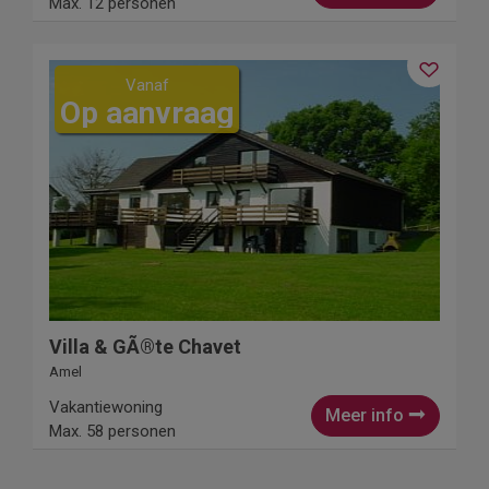
Max. 12 personen
Vanaf
Op aanvraag
Villa & GÃ®te Chavet
Amel
Vakantiewoning
Meer info
Max. 58 personen