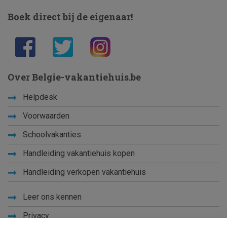
Boek direct bij de eigenaar!
Over Belgie-vakantiehuis.be
Helpdesk
Voorwaarden
Schoolvakanties
Handleiding vakantiehuis kopen
Handleiding verkopen vakantiehuis
Leer ons kennen
Privacy