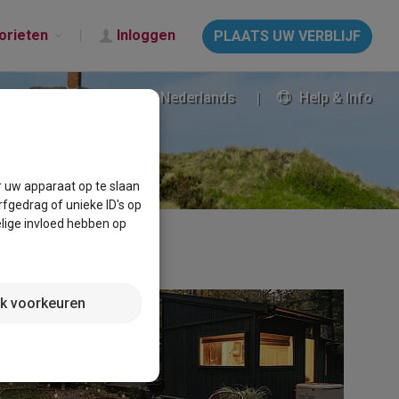
orieten
Inloggen
PLAATS UW VERBLIJF
Nederlands
Help & Info
r uw apparaat op te slaan
fgedrag of unieke ID's op
lige invloed hebben op
jk voorkeuren