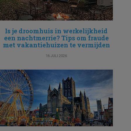
Is je droomhuis in werkelijkheid
een nachtmerrie? Tips om fraude
met vakantiehuizen te vermijden
16 JULI 2026